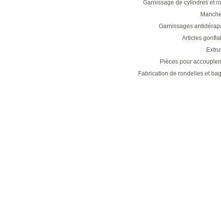
Garnissage de cylindres et r
Manche
Garnissages antidérap
Articles gonfl
Extru
Pièces pour accouple
Fabrication de rondelles et ba