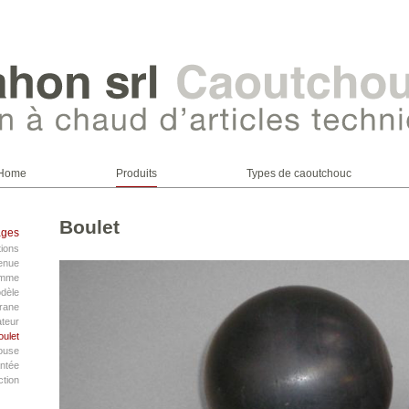
Home
Produits
Types de caoutchouc
Boulet
ages
tions
tenue
homme
odèle
rane
teur
oulet
ouse
antée
ction