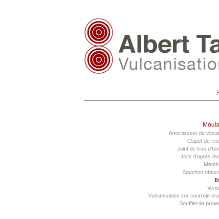
Moul
Amortisseur de vibra
Clapet de re
Joint de trou d'
Joint d'après m
Memb
Bouchon obtura
B
Vent
Vulcanisation sur courroie cr
Soufflet de prote