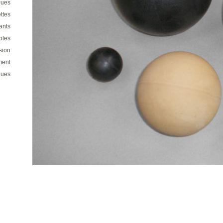
oues
ttes
ants
ables
sion
ment
gues