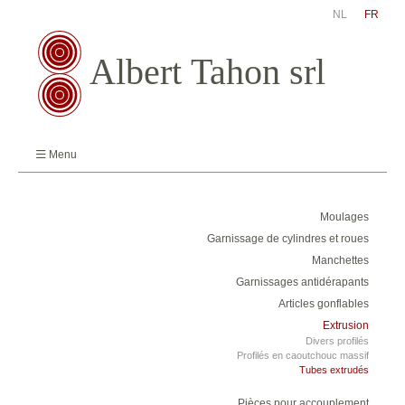
NL
FR
Menu
Moulages
Garnissage de cylindres et roues
Manchettes
Garnissages antidérapants
Articles gonflables
Extrusion
Divers profilés
Profilés en caoutchouc massif
Tubes extrudés
Pièces pour accouplement