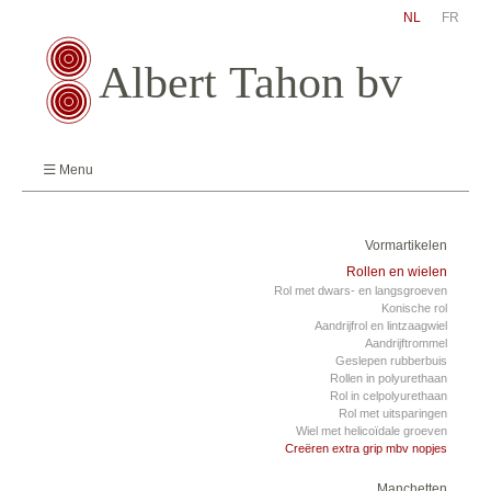
NL
FR
Menu
Vormartikelen
Rollen en wielen
Rol met dwars- en langsgroeven
Konische rol
Aandrijfrol en lintzaagwiel
Aandrijftrommel
Geslepen rubberbuis
Rollen in polyurethaan
Rol in celpolyurethaan
Rol met uitsparingen
Wiel met helicoïdale groeven
Creëren extra grip mbv nopjes
Manchetten