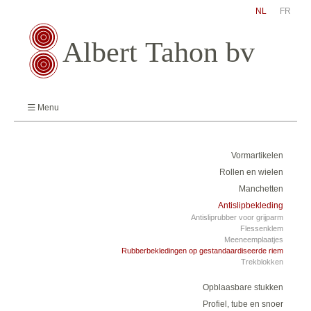
NL
FR
Menu
Vormartikelen
Rollen en wielen
Manchetten
Antislipbekleding
Antisliprubber voor grijparm
Flessenklem
Meeneemplaatjes
Rubberbekledingen op gestandaardiseerde riem
Trekblokken
Opblaasbare stukken
Profiel, tube en snoer